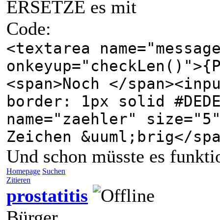
ERSETZE es mit
Code:
<textarea name="messag
onkeyup="checkLen()">{
<span>Noch </span><inp
border: 1px solid #DED
name="zaehler" size="5
Zeichen &uuml;brig</sp
Und schon müsste es funkti
Homepage
Suchen
Zitieren
prostatitis
Bürger