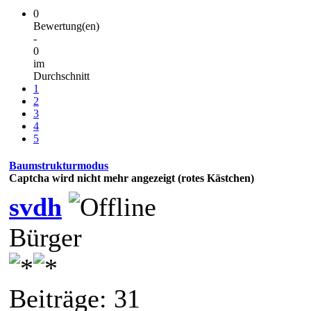
0
Bewertung(en)
-
0
im
Durchschnitt
1
2
3
4
5
Baumstrukturmodus
Captcha wird nicht mehr angezeigt (rotes Kästchen)
svdh
Bürger
Beiträge: 31