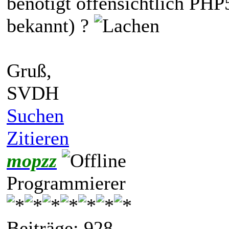
benötigt offensichtlich PHP
bekannt) ?
Gruß,
SVDH
Suchen
Zitieren
mopzz
Programmierer
Beiträge: 928