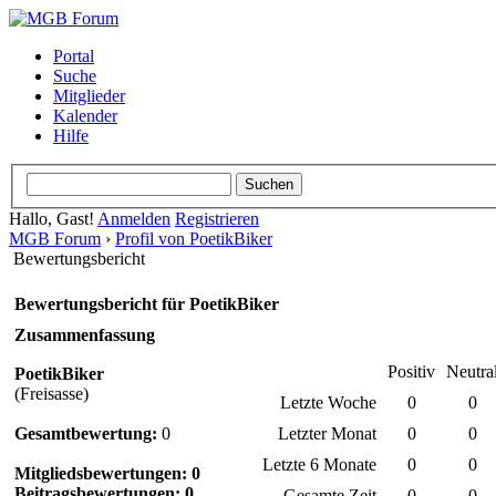
Portal
Suche
Mitglieder
Kalender
Hilfe
Hallo, Gast!
Anmelden
Registrieren
MGB Forum
›
Profil von PoetikBiker
Bewertungsbericht
Bewertungsbericht für PoetikBiker
Zusammenfassung
Positiv
Neutra
PoetikBiker
(Freisasse)
Letzte Woche
0
0
Gesamtbewertung:
0
Letzter Monat
0
0
Letzte 6 Monate
0
0
Mitgliedsbewertungen: 0
Beitragsbewertungen: 0
Gesamte Zeit
0
0