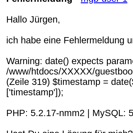
Hallo Jürgen,
ich habe eine Fehlermeldung u
Warning: date() expects paramet
/www/htdocs/XXXXX/guestbook
(Zeile 319) $timestamp = date($
['timestamp']);
PHP: 5.2.17-nmm2 | MySQL: 5