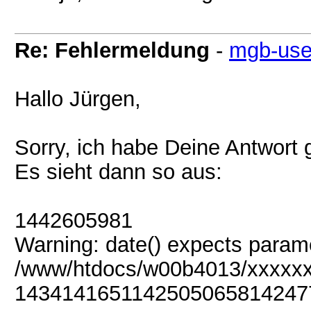
Re: Fehlermeldung
-
mgb-use
Hallo Jürgen,
Sorry, ich habe Deine Antwort
Es sieht dann so aus:
1442605981
Warning: date() expects paramet
/www/htdocs/w00b4013/xxxxxxx
1434141651142505065814247