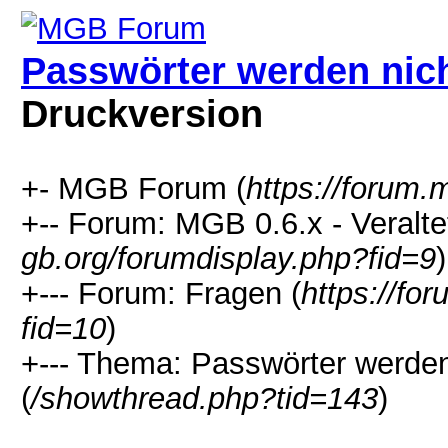
Passwörter werden ni
Druckversion
+- MGB Forum (
https://forum.
+-- Forum: MGB 0.6.x - Veralte
gb.org/forumdisplay.php?fid=9
)
+--- Forum: Fragen (
https://fo
fid=10
)
+--- Thema: Passwörter werd
(
/showthread.php?tid=143
)